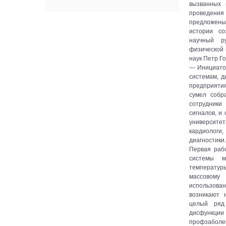
вызванных 
проведени
предложен
истории со
научный ру
физической 
наук Петр Г
— Инициато
системам, 
предприяти
сумел собр
сотрудник
сигналов, и
университе
кардиологи
диагностики.
Первая раб
системы м
температуры
массовому 
использова
возникают 
целый ряд 
дисфункц
профзаболе