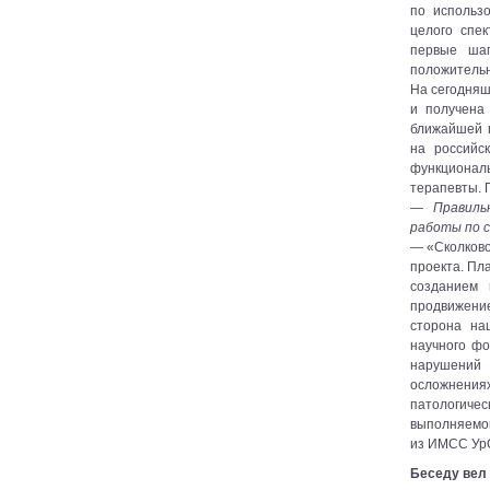
по использ
целого спе
первые шаг
положительн
На сегодняш
и получена
ближайшей 
на российс
функционал
терапевты. 
— Правильн
работы по 
— «Сколково
проекта. Пл
созданием 
продвижени
сторона на
научного ф
нарушений 
осложнения
патологиче
выполняемо
из ИМСС УрО
Беседу вел