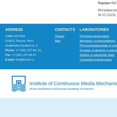
Портрет П.Г
Интервью м
№ 12 (1119),
ADDRESS
CONTACTS
LABORATORIES
ICMM UrB RAS
Phones
Physical hydrodynamic
614013, Russia, Perm,
Map
Mechanics of thermoplastics
Academika Koroleva st, 1
Physical fundamentals of str
Phone
: +7 (342) 237-84- 61;
Dynamic of disperse system
Fax
: +7 (342) 237-84-87;
Kinetics of anisotropic fluids
E-mail
: mvp@icmm.ru
Computing hydrodynamic
Institute of Continuous Media Mechani
of the Ural Branch of Russian Academy of Science