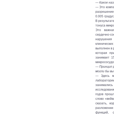
— Какое наз
— Это компа
разрешение
0.005 граду
В результат
тонуса микр
Это важная
сердечно-с
нарушения
клинически
выполнен в 
которая пр
занимает 1
микрососудо
— Принцип 
могли бы вы
— Здесь м
лаборатори
занимались
исследовани
годов прош
слово «вей
сказать, к
разложении 
функций, 