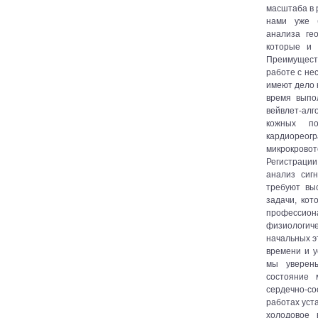
масштаба в 
нами уже 
анализа ге
которые и 
Преимущест
работе с не
имеют дело к
время выпо
вейвлет-алг
кожных п
кардиореог
микрокровот
Регистраци
анализ сиг
требуют выс
задачи, ко
профессион
физиологич
начальных э
времени и у
мы уверен
состояние 
сердечно-с
работах уст
холодовое 