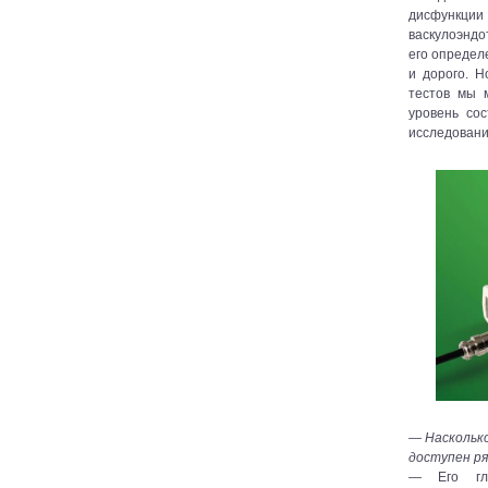
дисфунк
васкулоэнд
его определ
и дорого. 
тестов мы 
уровень со
исследовани
— Насколько
доступен р
— Его гл