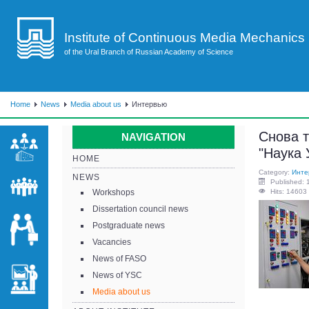
Institute of Continuous Media Mechanics
of the Ural Branch of Russian Academy of Science
Home
News
Media about us
Интервью
Снова т
NAVIGATION
"Наука 
HOME
Category:
Инте
NEWS
Published: 
Workshops
Hits: 14603
Dissertation council news
Postgraduate news
Vacancies
News of FASO
News of YSC
Media about us