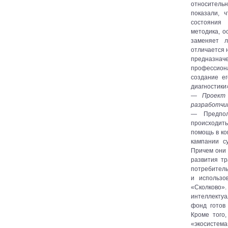
относитель
показали, 
состояния 
методика, о
заменяет л
отличается 
предназн
профессион
создание е
диагностики
— Проект 
разработчик
— Предпол
происходить
помощь в ко
кампании с
Причем они 
развития т
потребитель»
и использо
«Сколково».
интеллекту
фонд готов
Кроме того
«экосистема