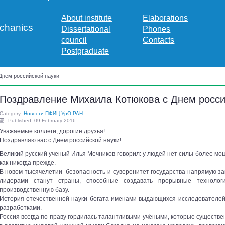
About institute
Elaborations
echanics
Dissertational
Phones
council
Contacts
Postgraduate
Днем российской науки
Поздравление Михаила Котюкова с Днем росси
Category:
Новости ПФИЦ УрО РАН
Published: 09 February 2016
Уважаемые коллеги, дорогие друзья!
Поздравляю вас с Днем российской науки!
Великий русский ученый Илья Мечников говорил: у людей нет силы более мощ
как никогда прежде.
В новом тысячелетии безопасность и суверенитет государства напрямую за
лидерами станут страны, способные создавать прорывные техноло
производственную базу.
История отечественной науки богата именами выдающихся исследователе
разработками.
Россия всегда по праву гордилась талантливыми учёными, которые существе