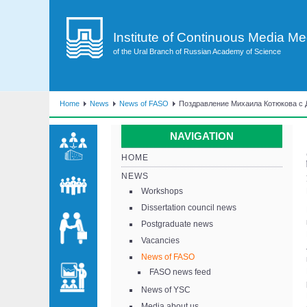
Institute of Continuous Media M
of the Ural Branch of Russian Academy of Science
Home
News
News of FASO
Поздравление Михаила Котюкова с 
NAVIGATION
HOME
NEWS
Workshops
Dissertation council news
Postgraduate news
Vacancies
News of FASO
FASO news feed
News of YSC
Media about us