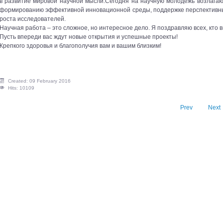
в развитие мировой научной мысли.Сегодня на научную молодежь возлага
формированию эффективной инновационной среды, поддержке перспективны
роста исследователей.
Научная работа – это сложное, но интересное дело. Я поздравляю всех, кто в
Пусть впереди вас ждут новые открытия и успешные проекты!
Крепкого здоровья и благополучия вам и вашим близким!
Created: 09 February 2016
Hits: 10109
Prev
Next