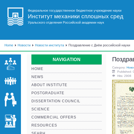
Федеральное государственное бюджетное учреждение науки
Институт механики сплошных сред
Уральского отделения Российской академии наук
Home
Новости
Новости института
Поздравление с Днём российской науки
Поздрав
NAVIGATION
Category:
Ново
HOME
Published: 
Hits: 2908
NEWS
ABOUT INSTITUTE
POSTGRADUATE
DISSERTATION COUNCIL
SCIENCE
COMMERCIAL OFFERS
RESOURCES
SEARH