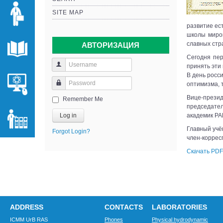
SITE MAP
развитие ес
школы миров
славных стр
АВТОРИЗАЦИЯ
Сегодня пер
принять эти
В день росс
оптимизма, 
Вице-прези
Remember Me
председател
Log in
академик Р
Главный учё
Forgot Login?
член-корре
Скачать PDF
ADDRESS
CONTACTS
LABORATORIES
ICMM UrB RAS
Phones
Physical hydrodynamic