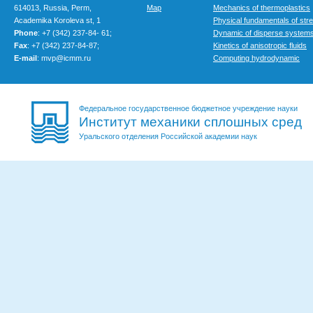
614013, Russia, Perm,
Map
Mechanics of thermoplastics
Academika Koroleva st, 1
Physical fundamentals of str
Phone
: +7 (342) 237-84- 61;
Dynamic of disperse system
Fax
: +7 (342) 237-84-87;
Kinetics of anisotropic fluids
E-mail
: mvp@icmm.ru
Computing hydrodynamic
Федеральное государственное бюджетное учреждение науки
Институт механики сплошных сред
Уральского отделения Российской академии наук