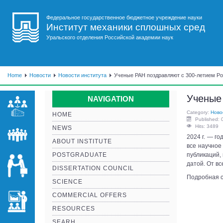
Федеральное государственное бюджетное учреждение науки
Институт механики сплошных сред
Уральского отделения Российской академии наук
Home
Новости
Новости института
Ученые РАН поздравляют с 300-летием Ро
Ученые 
NAVIGATION
Category:
Ново
HOME
Published: 
Hits: 3489
NEWS
2024 г. ― го
ABOUT INSTITUTE
все научное
POSTGRADUATE
публикаций,
датой. От в
DISSERTATION COUNCIL
Подробная с
SCIENCE
COMMERCIAL OFFERS
RESOURCES
SEARH