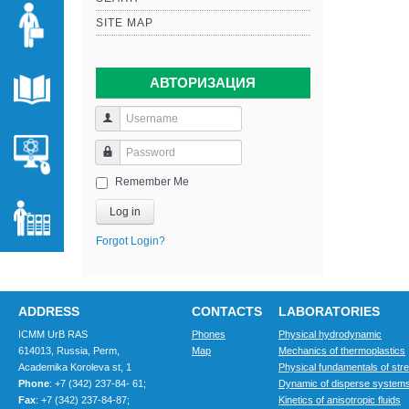
SITE MAP
АВТОРИЗАЦИЯ
Remember Me
Log in
Forgot Login?
ADDRESS
CONTACTS
LABORATORIES
ICMM UrB RAS
Phones
Physical hydrodynamic
614013, Russia, Perm,
Map
Mechanics of thermoplastics
Academika Koroleva st, 1
Physical fundamentals of str
Phone
: +7 (342) 237-84- 61;
Dynamic of disperse system
Fax
: +7 (342) 237-84-87;
Kinetics of anisotropic fluids