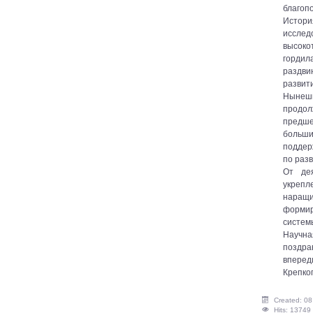
благоп
Истори
иссле
высоко
гордил
раздви
развит
Нынеш
прод
предше
бол
поддер
по разв
От де
укрепл
наращ
формир
систем
Научна
поздра
вперед
Крепког
Created: 08
Hits: 13749