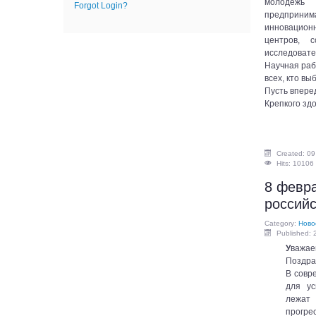
молодежь 
Forgot Login?
предприн
инновацио
центров, 
исследовате
Научная раб
всех, кто вы
Пусть впере
Крепкого зд
Created: 09
Hits: 10106
8 февра
российс
Category:
Ново
Published: 
У
важае
Поздра
В совр
для ус
лежат
прогр