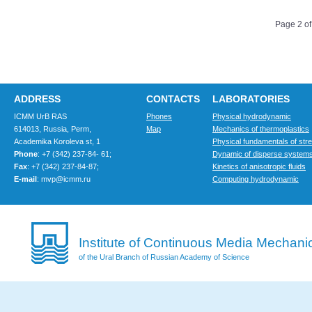
Page 2 of
ADDRESS
CONTACTS
LABORATORIES
ICMM UrB RAS
Phones
Physical hydrodynamic
614013, Russia, Perm,
Map
Mechanics of thermoplastics
Academika Koroleva st, 1
Physical fundamentals of str
Phone
: +7 (342) 237-84- 61;
Dynamic of disperse system
Fax
: +7 (342) 237-84-87;
Kinetics of anisotropic fluids
E-mail
: mvp@icmm.ru
Computing hydrodynamic
Institute of Continuous Media Mechani
of the Ural Branch of Russian Academy of Science