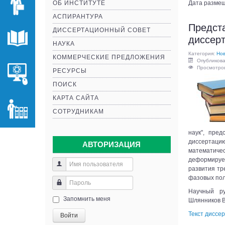
ОБ ИНСТИТУТЕ
Дата размещ
АСПИРАНТУРА
Предст
ДИССЕРТАЦИОННЫЙ СОВЕТ
диссерт
НАУКА
Категория:
Нов
КОММЕРЧЕСКИЕ ПРЕДЛОЖЕНИЯ
Опубликова
Просмотров
РЕСУРСЫ
ПОИСК
КАРТА САЙТА
СОТРУДНИКАМ
наук", пре
диссертаци
АВТОРИЗАЦИЯ
математиче
деформируе
развития тр
фазовых пол
Научный ру
Запомнить меня
Шлянников В
Текст диссе
Войти