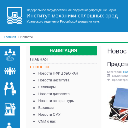
Федеральное государственное бюджетное учреждение науки
Институт механики сплошных сред
Уральского отделения Российской академии наук
Главная
Новости
Новос
НАВИГАЦИЯ
ГЛАВНАЯ
Предст
НОВОСТИ
Категория:
Нов
Новости ПФИЦ УрО РАН
Опубликова
Новости института
Просмотров
Семинары
Новости диссовета
Новости аспирантуры
Вакансии
Новости СМУ
СМИ о нас