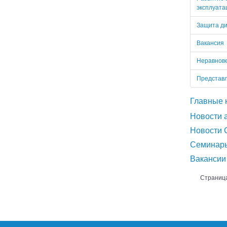
эксплуата
Защита ди
Вакансия
Неравнове
Представл
Главные 
Новости 
Новости 
СМИ о на
Новости
Семинар
Интервь
Новости 
Вакансии
Новости
Страница