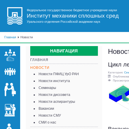
Федеральное государственное бюджетное учреждение науки
Институт механики сплошных сред
Уральского отделения Российской академии наук
Главная
Новости
Новос
НАВИГАЦИЯ
ГЛАВНАЯ
Цикл л
НОВОСТИ
Категория:
Се
Новости ПФИЦ УрО РАН
Опубликова
Новости института
Просмотров
Семинары
Новости диссовета
Новости аспирантуры
Вакансии
Новости СМУ
СМИ о нас