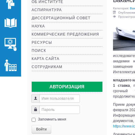
Ваканс
ОБ ИНСТИТУТЕ
Категория:
Вак
АСПИРАНТУРА
Опубликова
Просмотров
ДИССЕРТАЦИОННЫЙ СОВЕТ
НАУКА
КОММЕРЧЕСКИЕ ПРЕДЛОЖЕНИЯ
РЕСУРСЫ
ПОИСК
исследоват
КАРТА САЙТА
академии 
замещени
СОТРУДНИКАМ
Интеллектуа
младшего н
1 ставка
, 
АВТОРИЗАЦИЯ
срочный 
продолжител
Прием докум
февраля 2025
Информация
Запомнить меня
докуме
https://www.
Войти
Документы н