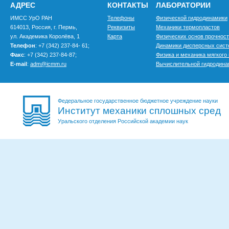
АДРЕС
КОНТАКТЫ
ЛАБОРАТОРИИ
ИМСС УрО РАН
Телефоны
Физической гидродинамики
614013, Россия, г. Пермь,
Реквизиты
Механики термопластов
ул. Академика Королёва, 1
Карта
Физических основ прочнос
Телефон
: +7 (342) 237-84- 61;
Динамики дисперсных сис
Факс
: +7 (342) 237-84-87;
Физика и механика мягкого
E-mail
:
adm@icmm.ru
Вычислительной гидродина
Федеральное государственное бюджетное учреждение науки
Институт механики сплошных сред
Уральского отделения Российской академии наук