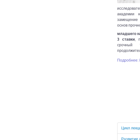
исследоват
академии 
замещение 
основ прочн
младшего н
3 ставки
, 
срочный 
продолжител
Подробнее: 
Цикл лекц
Развитие 