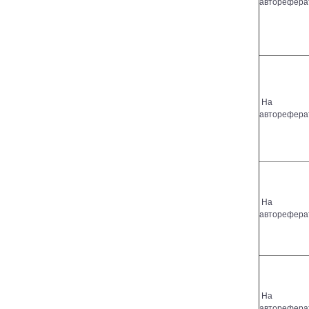
авторефера
На
авторефера
На
авторефера
На
авторефера