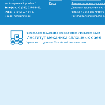
ул. Академика Королёва, 1
Карта
Физических основ прочнос
Телефон
: +7 (342) 237-84- 61;
Динамики дисперсных сис
Факс
: +7 (342) 237-84-87;
Физика и механика мягкого
E-mail
:
adm@icmm.ru
Вычислительной гидродина
Федеральное государственное бюджетное учреждение науки
Институт механики сплошных сред
Уральского отделения Российской академии наук