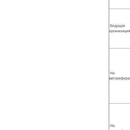
Ведущая
организаци
На
авторефера
На