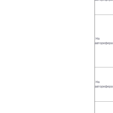
На
авторефера
На
авторефера