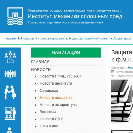
Федеральное государственное бюджетное учреждение науки
Институт механики сплошных сред
Уральского отделения Российской академии наук
Главная
Новости
Новости диссовета
Диссертационный совет
Архив защит
Защита 
НАВИГАЦИЯ
к.ф.м.н
ГЛАВНАЯ
Категория:
Нов
НОВОСТИ
Опубликова
Новости ПФИЦ УрО РАН
Просмотров
Новости института
Семинары
Новости диссовета
Новости аспирантуры
Вакансии
Новости СМУ
СМИ о нас