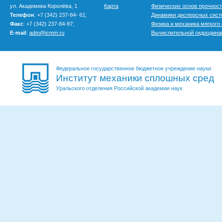
ул. Академика Королёва, 1
Карта
Физических основ прочнос
Телефон
: +7 (342) 237-84- 61;
Динамики дисперсных сис
Факс
: +7 (342) 237-84-87;
Физика и механика мягкого
E-mail
:
adm@icmm.ru
Вычислительной гидродина
Федеральное государственное бюджетное учреждение науки
Институт механики сплошных сред
Уральского отделения Российской академии наук