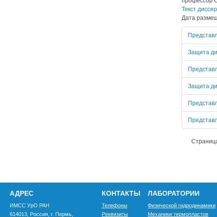
профессор С
Текст диссе
Дата размещ
Представл
Защита ди
Представл
Защита ди
Представл
Представл
Страница
АДРЕС
КОНТАКТЫ
ЛАБОРАТОРИИ
ИМСС УрО РАН
Телефоны
Физической гидродинамики
614013, Россия, г. Пермь,
Реквизиты
Механики термопластов