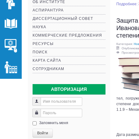
ОБ ИНСТИТУТЕ
Подробнее: 
АСПИРАНТУРА
ДИССЕРТАЦИОННЫЙ СОВЕТ
Защита
Иванова
НАУКА
степени
КОММЕРЧЕСКИЕ ПРЕДЛОЖЕНИЯ
РЕСУРСЫ
Категория:
Нов
Опубликова
ПОИСК
Просмотров
КАРТА САЙТА
СОТРУДНИКАМ
АВТОРИЗАЦИЯ
тел, погру
степени док
1.1.9 – Меха
Запомнить меня
Войти
Дата размещ