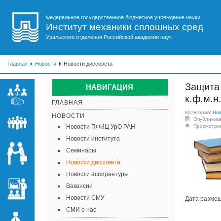
Федеральное государственное бюджетное учреждение науки
Институт механики сплошных сред
Уральского отделения Российской академии наук
Главная
Новости
Новости диссовета
Защита 
НАВИГАЦИЯ
к.ф.м.н
ГЛАВНАЯ
Категория:
Нов
НОВОСТИ
Опубликова
Новости ПФИЦ УрО РАН
Просмотров
Новости института
Семинары
Новости диссовета
Новости аспирантуры
Вакансии
Новости СМУ
Дата размещ
СМИ о нас