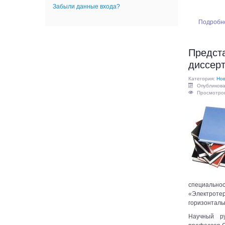
Забыли данные входа?
Подробне
Предст
диссер
Категория:
Нов
Опубликова
Просмотров
специально
«Электрот
горизонталь
Научный ру