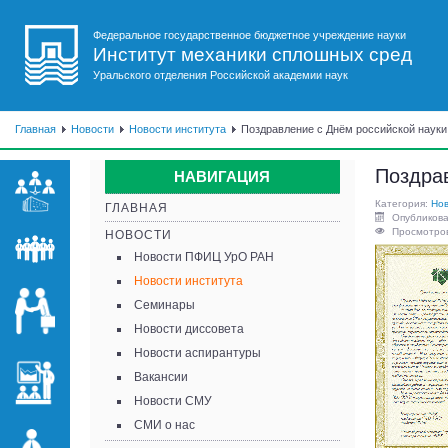
Федеральное государственное бюджетное учреждение науки
Институт механики сплошных сред
Уральского отделения Российской академии наук
Главная
Новости
Новости института
Поздравление с Днём российской науки
Поздрав
НАВИГАЦИЯ
Категория:
Нов
ГЛАВНАЯ
Опубликова
Просмотров
НОВОСТИ
Новости ПФИЦ УрО РАН
Новости института
Семинары
Новости диссовета
Новости аспирантуры
Вакансии
Новости СМУ
СМИ о нас