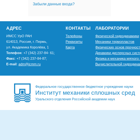
Забыли данные входа?
АДРЕС
КОНТАКТЫ
ЛАБОРАТОРИИ
ИМСС УрО РАН
Телефоны
Физической гидродинамики
614013, Россия, г. Пермь,
Реквизиты
Механики термопластов
ул. Академика Королёва, 1
Карта
Физических основ прочнос
Телефон
: +7 (342) 237-84- 61;
Динамики дисперсных сис
Факс
: +7 (342) 237-84-87;
Физика и механика мягкого
E-mail
:
adm@icmm.ru
Вычислительной гидродина
Федеральное государственное бюджетное учреждение науки
Институт механики сплошных сред
Уральского отделения Российской академии наук