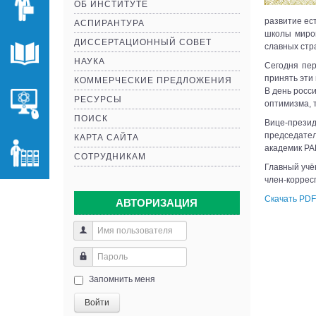
ОБ ИНСТИТУТЕ
развитие ес
АСПИРАНТУРА
школы миров
ДИССЕРТАЦИОННЫЙ СОВЕТ
славных стр
НАУКА
Сегодня пер
принять эти
КОММЕРЧЕСКИЕ ПРЕДЛОЖЕНИЯ
В день росс
РЕСУРСЫ
оптимизма, 
ПОИСК
Вице-прези
председател
КАРТА САЙТА
академик Р
СОТРУДНИКАМ
Главный учё
член-корре
Скачать PDF
АВТОРИЗАЦИЯ
Запомнить меня
Войти