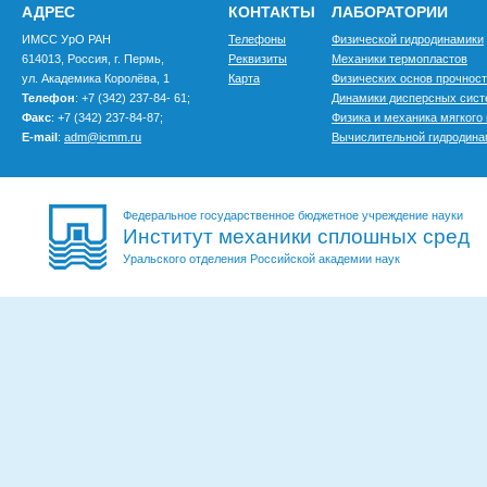
АДРЕС
КОНТАКТЫ
ЛАБОРАТОРИИ
ИМСС УрО РАН
Телефоны
Физической гидродинамики
614013, Россия, г. Пермь,
Реквизиты
Механики термопластов
ул. Академика Королёва, 1
Карта
Физических основ прочнос
Телефон
: +7 (342) 237-84- 61;
Динамики дисперсных сис
Факс
: +7 (342) 237-84-87;
Физика и механика мягкого
E-mail
:
adm@icmm.ru
Вычислительной гидродина
Федеральное государственное бюджетное учреждение науки
Институт механики сплошных сред
Уральского отделения Российской академии наук