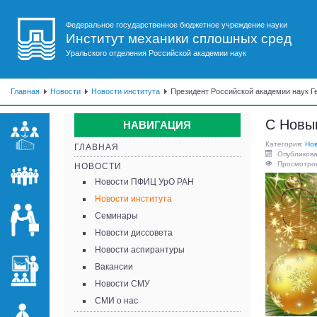
Федеральное государственное бюджетное учреждение науки
Институт механики сплошных сред
Уральского отделения Российской академии наук
Главная
Новости
Новости института
Президент Российской академии наук Г
С Новы
НАВИГАЦИЯ
Категория:
Нов
ГЛАВНАЯ
Опубликова
Просмотров
НОВОСТИ
Новости ПФИЦ УрО РАН
Новости института
Семинары
Новости диссовета
Новости аспирантуры
Вакансии
Новости СМУ
СМИ о нас