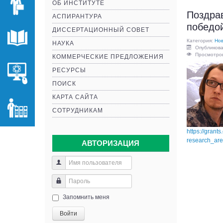
ОБ ИНСТИТУТЕ
Поздра
АСПИРАНТУРА
победо
ДИССЕРТАЦИОННЫЙ СОВЕТ
Категория:
Нов
НАУКА
Опубликова
Просмотров
КОММЕРЧЕСКИЕ ПРЕДЛОЖЕНИЯ
РЕСУРСЫ
ПОИСК
КАРТА САЙТА
СОТРУДНИКАМ
https://grant
research_ar
АВТОРИЗАЦИЯ
Запомнить меня
Войти