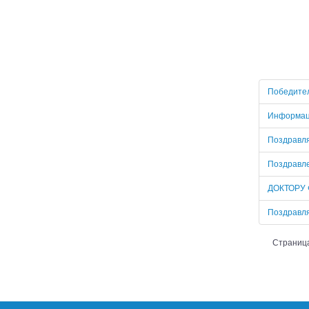
Победител
Информаци
Поздравля
Поздравле
ДОКТОРУ 
Поздравля
Страница