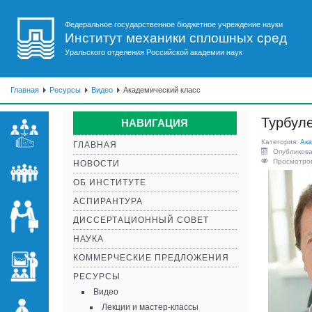
Федеральное государственное бюджетное учреждение науки
Институт механики сплошных сред
Уральского отделения Российской академии наук
Главная
Ресурсы
Видео
Академический класс
Турбуле
НАВИГАЦИЯ
Категория:
Ака
ГЛАВНАЯ
Опубликова
Просмотров
НОВОСТИ
ОБ ИНСТИТУТЕ
АСПИРАНТУРА
ДИССЕРТАЦИОННЫЙ СОВЕТ
НАУКА
КОММЕРЧЕСКИЕ ПРЕДЛОЖЕНИЯ
РЕСУРСЫ
Видео
Лекции и мастер-классы