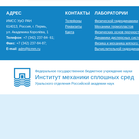
АДРЕС
КОНТАКТЫ
ЛАБОРАТОРИИ
ИМСС УрО РАН
Телефоны
Физической гидродинамики
614013, Россия, г. Пермь,
Реквизиты
Механики термопластов
ул. Академика Королёва, 1
Карта
Физических основ прочнос
Телефон
: +7 (342) 237-84- 61;
Динамики дисперсных сис
Факс
: +7 (342) 237-84-87;
Физика и механика мягкого
E-mail
:
adm@icmm.ru
Вычислительной гидродина
Федеральное государственное бюджетное учреждение науки
Институт механики сплошных сред
Уральского отделения Российской академии наук