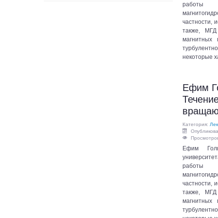
работы с
магнитогид
частности, 
также, МГД
магнитных 
турбулент
некоторые х
Ефим Г
Течение
вращаю
Категория:
Лек
Опубликова
Просмотров
Ефим Голь
университе
работы с
магнитогид
частности, 
также, МГД
магнитных 
турбулент