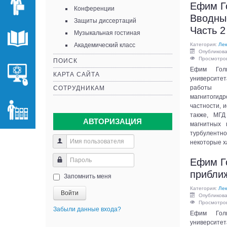
Ефим Г
Конференции
Вводны
Защиты диссертаций
Часть 2
Музыкальная гостиная
Академический класс
Категория:
Лек
Опубликова
Просмотров
ПОИСК
Ефим Голь
КАРТА САЙТА
университе
работы с
СОТРУДНИКАМ
магнитогид
частности, 
также, МГД
АВТОРИЗАЦИЯ
магнитных 
турбулент
некоторые х
Ефим Г
прибли
Запомнить меня
Категория:
Лек
Войти
Опубликова
Просмотров
Забыли данные входа?
Ефим Голь
университе