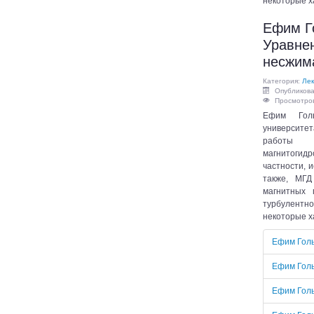
некоторые х
Ефим Г
Уравне
несжим
Категория:
Лек
Опубликова
Просмотров
Ефим Голь
университе
работы с
магнитогид
частности, 
также, МГД
магнитных 
турбулент
некоторые х
Ефим Голь
Ефим Голь
Ефим Голь