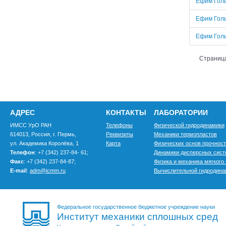
Ефим Голь
Ефим Голь
Ефим Голь
Страница
АДРЕС
КОНТАКТЫ
ЛАБОРАТОРИИ
ИМСС УрО РАН
Телефоны
Физической гидродинамики
614013, Россия, г. Пермь,
Реквизиты
Механики термопластов
ул. Академика Королёва, 1
Карта
Физических основ прочнос
Телефон
: +7 (342) 237-84- 61;
Динамики дисперсных сис
Факс
: +7 (342) 237-84-87;
Физика и механика мягкого
E-mail
:
adm@icmm.ru
Вычислительной гидродина
Федеральное государственное бюджетное учреждение науки
Институт механики сплошных сред