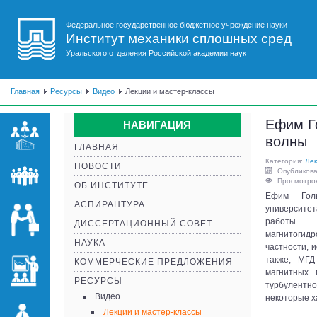
Федеральное государственное бюджетное учреждение науки
Институт механики сплошных сред
Уральского отделения Российской академии наук
Главная
Ресурсы
Видео
Лекции и мастер-классы
Ефим Г
НАВИГАЦИЯ
волны
ГЛАВНАЯ
Категория:
Лек
НОВОСТИ
Опубликова
Просмотров
ОБ ИНСТИТУТЕ
Ефим Голь
АСПИРАНТУРА
университе
работы с
ДИССЕРТАЦИОННЫЙ СОВЕТ
магнитогид
НАУКА
частности, 
также, МГД
КОММЕРЧЕСКИЕ ПРЕДЛОЖЕНИЯ
магнитных 
РЕСУРСЫ
турбулент
Видео
некоторые х
Лекции и мастер-классы