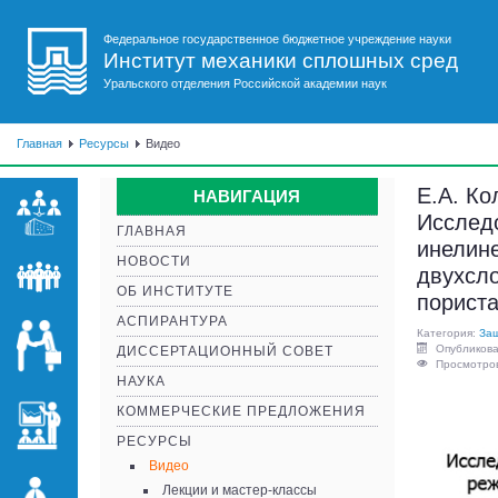
Федеральное государственное бюджетное учреждение науки
Институт механики сплошных сред
Уральского отделения Российской академии наук
Главная
Ресурсы
Видео
Е.А. Ко
НАВИГАЦИЯ
Исслед
ГЛАВНАЯ
инелин
НОВОСТИ
двухсло
ОБ ИНСТИТУТЕ
порист
АСПИРАНТУРА
Категория:
Защ
Опубликова
ДИССЕРТАЦИОННЫЙ СОВЕТ
Просмотров
НАУКА
КОММЕРЧЕСКИЕ ПРЕДЛОЖЕНИЯ
РЕСУРСЫ
Видео
Лекции и мастер-классы