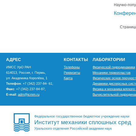
Научно-попу
Конфере
МПиТС-2
Страница
МПиТС-2
ЗКМФК
К
АДРЕС
КОНТАКТЫ
ЛАБОРАТОРИИ
ИМСС УрО РАН
Телефоны
Физической гидродинамики
614013, Россия, г. Пермь,
Реквизиты
Механики термопластов
ул. Академика Королёва, 1
Карта
Физических основ прочнос
Телефон
: +7 (342) 237-84- 61;
Динамики дисперсных сис
Факс
: +7 (342) 237-84-87;
Физика и механика мягкого
E-mail
:
adm@icmm.ru
Вычислительной гидродина
Федеральное государственное бюджетное учреждение науки
Институт механики сплошных сред
Уральского отделения Российской академии наук