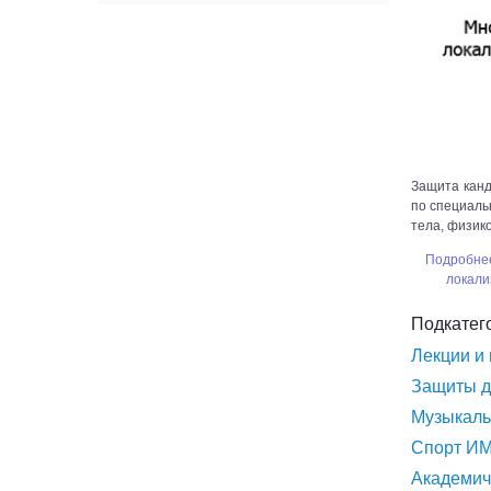
Защита кан
по специаль
тела, физико
Подробнее
локали
Подкатег
Лекции и
Защиты д
Музыкаль
Спорт И
Академич