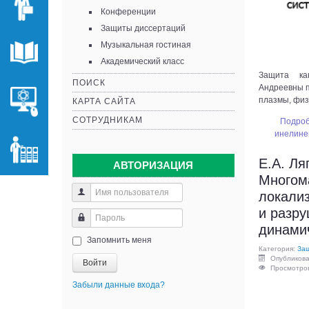
Конференции
Защиты диссертаций
Музыкальная гостиная
Академический класс
Защита ка
ПОИСК
Андреевны п
плазмы, физ
КАРТА САЙТА
СОТРУДНИКАМ
Подроб
инелиней
Е.А. Ля
АВТОРИЗАЦИЯ
Многом
локали
и разр
динами
Запомнить меня
Категория:
Защ
Опубликова
Войти
Просмотров
Забыли данные входа?